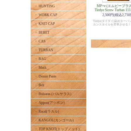
MP+e (エムピープラ
・ HUNTING
Tiedye Screw Turban 11
・ WORK CAP
2,500円(税込2,750
Tiedye(タイダイ)染めター
・ KNIT CAP
カンスタイルを昇華させる！
・ BERET
・ CAS
・ TURBAN
・ BAG
・ Mask
・ Denim Pants
・ Belt
・ Bulsaras.(バルサラス)
・ Appon(アッポン)
・ Racal(ラカル)
・ KANGOL(カンゴール)
・ TOP KNOT(トップノット)