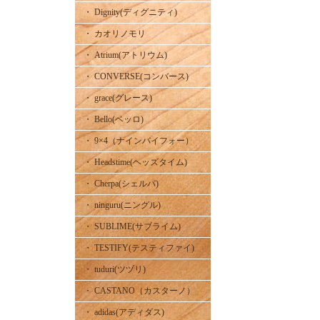
・ Dignity(ディグニティ)
・ カオリノモリ
・ Atrium(アトリウム)
・ CONVERSE(コンバース)
・ grace(グレース)
・ Bello(ベッロ)
・ 9×4（ナインバイフォー）
・ Headstime(ヘッズタイム)
・ Cherpa(シェルパ)
・ ninguru(ニングル)
・ SUBLIME(サブライム)
・ TESTIFY(テスティファイ)
・ tuduri(ツヅリ)
・ CASTANO（カスターノ）
・ adidas(アディダス)