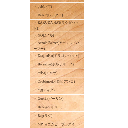
・ pub(パブ)
・ RetteR(レッター)
・ RAKUDA HAT(ラクダハッ
ト)
・ NOL(ノル)
・ Arnold Palmer(アーノルドパ
ーマー)
・ DragonHat(ドラゴンハット)
・ Borsalino(ボルサリーノ)
・ milsa(ミルサ)
・ Orobianco(オロビアンコ)
・ dig(ディグ)
・ Goorin(グーリン)
・ Bailey(ベイリー)
・ Rag(ラグ)
・ MP+e(エムピープラスイー)