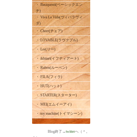
・ Basiquenti(ベーシックエン
チ)
・ Viva La Vida(ヴィバラヴィ
ダ)
・ Cheer(チェア)
・ LOVABLE(ラヴァブル)
・ Lee(リー)
・ ikhtiart(イフティアート)
・ Ruben(ルーベン)
・ FILA(フィラ)
・ HUT(ハット)
・ STARTER(スターター)
・ MEI(エムイーアイ)
・ toy machine(トイマシーン)
Blog終了→
twitter
へ（＾。