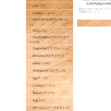
8,800円(税込9,680
・ pub(パブ)
驚きの “ポケッタブル” ラフ
の降臨です(゜o゜)
・ RetteR(レッター)
・ RAKUDA HAT(ラクダハッ
ト)
・ NOL(ノル)
・ Arnold Palmer(アーノルドパ
ーマー)
・ DragonHat(ドラゴンハット)
・ Borsalino(ボルサリーノ)
・ milsa(ミルサ)
・ Orobianco(オロビアンコ)
・ dig(ディグ)
・ Goorin(グーリン)
・ Bailey(ベイリー)
・ Rag(ラグ)
・ MP+e(エムピープラスイー)