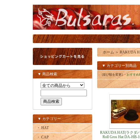
ホーム
＞
RAKUDA 
▼ カテゴリー別商品
▼ 商品検索
[並び順を変更]
・おすすめ
▼ カテゴリー
・ HAT
RAKUDA HAT(ラク
Roll Gros Hat DA-HB-
・ CAP