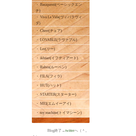
・ Basiquenti(ベーシックエン
チ)
・ Viva La Vida(ヴィバラヴィ
ダ)
・ Cheer(チェア)
・ LOVABLE(ラヴァブル)
・ Lee(リー)
・ ikhtiart(イフティアート)
・ Ruben(ルーベン)
・ FILA(フィラ)
・ HUT(ハット)
・ STARTER(スターター)
・ MEI(エムイーアイ)
・ toy machine(トイマシーン)
Blog終了→
twitter
へ（＾。