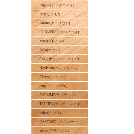
・ Dignity(ディグニティ)
・ カオリノモリ
・ Atrium(アトリウム)
・ CONVERSE(コンバース)
・ grace(グレース)
・ Bello(ベッロ)
・ 9×4（ナインバイフォー）
・ Headstime(ヘッズタイム)
・ Cherpa(シェルパ)
・ ninguru(ニングル)
・ SUBLIME(サブライム)
・ TESTIFY(テスティファイ)
・ tuduri(ツヅリ)
・ CASTANO（カスターノ）
・ adidas(アディダス)