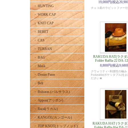
19,000円(税込20,90
・ HUNTING
チェコ産のラビットファー仕
・ WORK CAP
・ KNIT CAP
・ BERET
・ CAS
・ TURBAN
RAKUDA HAT(ラク
・ BAG
Folder Raffia 22 DA-1
8,800円(税込9,680
・ Mask
クウォリティ×利便性の極
・ Denim Pants
Pocketable(ポケッタブル)
ださい★
・ Belt
・ Bulsaras.(バルサラス)
・ Appon(アッポン)
・ Racal(ラカル)
・ KANGOL(カンゴール)
RAKUDA HAT (ラク
・ TOP KNOT(トップノット)
Folder Raffia Hat DA-1