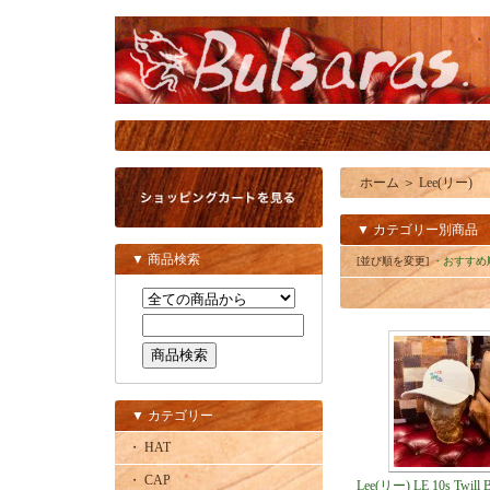
ホーム
＞
Lee(リー)
▼ カテゴリー別商品
▼ 商品検索
[並び順を変更]
・おすすめ
▼ カテゴリー
・ HAT
・ CAP
Lee(リー) LE 10s Twill 