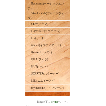
・ Basiquenti(ベーシックエン
チ)
・ Viva La Vida(ヴィバラヴィ
ダ)
・ Cheer(チェア)
・ LOVABLE(ラヴァブル)
・ Lee(リー)
・ ikhtiart(イフティアート)
・ Ruben(ルーベン)
・ FILA(フィラ)
・ HUT(ハット)
・ STARTER(スターター)
・ MEI(エムイーアイ)
・ toy machine(トイマシーン)
Blog終了→
twitter
へ（＾。