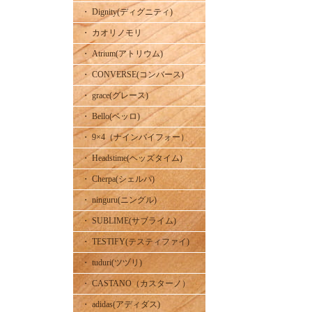
・ Dignity(ディグニティ)
・ カオリノモリ
・ Atrium(アトリウム)
・ CONVERSE(コンバース)
・ grace(グレース)
・ Bello(ベッロ)
・ 9×4（ナインバイフォー）
・ Headstime(ヘッズタイム)
・ Cherpa(シェルパ)
・ ninguru(ニングル)
・ SUBLIME(サブライム)
・ TESTIFY(テスティファイ)
・ tuduri(ツヅリ)
・ CASTANO（カスターノ）
・ adidas(アディダス)