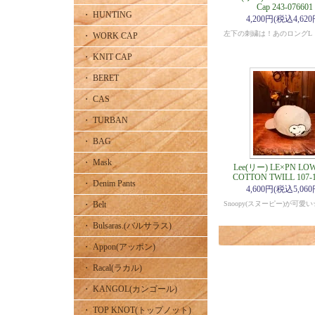
Cap 243-076601
・ HUNTING
4,200円(税込4,620
左下の刺繍は！あのロングL
・ WORK CAP
・ KNIT CAP
・ BERET
・ CAS
・ TURBAN
・ BAG
・ Mask
Lee(リー) LE×PN LO
COTTON TWILL 107-1
・ Denim Pants
4,600円(税込5,060
・ Belt
Snoopy(スヌーピー)が可愛い
・ Bulsaras.(バルサラス)
・ Appon(アッポン)
・ Racal(ラカル)
・ KANGOL(カンゴール)
・ TOP KNOT(トップノット)