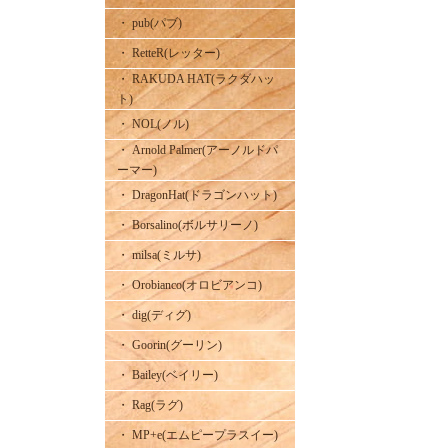
・ pub(パブ)
・ RetteR(レッター)
・ RAKUDA HAT(ラクダハッ
ト)
・ NOL(ノル)
・ Arnold Palmer(アーノルドパ
ーマー)
・ DragonHat(ドラゴンハット)
・ Borsalino(ボルサリーノ)
・ milsa(ミルサ)
・ Orobianco(オロビアンコ)
・ dig(ディグ)
・ Goorin(グーリン)
・ Bailey(ベイリー)
・ Rag(ラグ)
・ MP+e(エムピープラスイー)