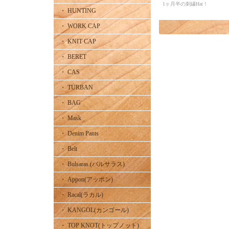
1ヶ月半の刺繍Hat！
・ HUNTING
・ WORK CAP
・ KNIT CAP
・ BERET
・ CAS
・ TURBAN
・ BAG
・ Mask
・ Denim Pants
・ Belt
・ Bulsaras.(バルサラス)
・ Appon(アッポン)
・ Racal(ラカル)
・ KANGOL(カンゴール)
・ TOP KNOT(トップノット)