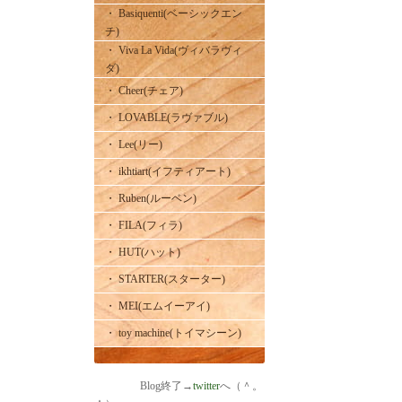
・ Basiquenti(ベーシックエン
チ)
・ Viva La Vida(ヴィバラヴィ
ダ)
・ Cheer(チェア)
・ LOVABLE(ラヴァブル)
・ Lee(リー)
・ ikhtiart(イフティアート)
・ Ruben(ルーベン)
・ FILA(フィラ)
・ HUT(ハット)
・ STARTER(スターター)
・ MEI(エムイーアイ)
・ toy machine(トイマシーン)
Blog終了→
twitter
へ（＾。