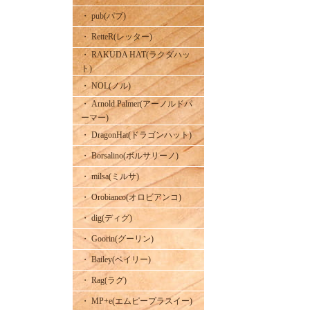
・ pub(パブ)
・ RetteR(レッター)
・ RAKUDA HAT(ラクダハッ
ト)
・ NOL(ノル)
・ Arnold Palmer(アーノルドパ
ーマー)
・ DragonHat(ドラゴンハット)
・ Borsalino(ボルサリーノ)
・ milsa(ミルサ)
・ Orobianco(オロビアンコ)
・ dig(ディグ)
・ Goorin(グーリン)
・ Bailey(ベイリー)
・ Rag(ラグ)
・ MP+e(エムピープラスイー)