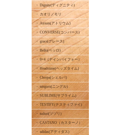
・ Dignity(ディグニティ)
・ カオリノモリ
・ Atrium(アトリウム)
・ CONVERSE(コンバース)
・ grace(グレース)
・ Bello(ベッロ)
・ 9×4（ナインバイフォー）
・ Headstime(ヘッズタイム)
・ Cherpa(シェルパ)
・ ninguru(ニングル)
・ SUBLIME(サブライム)
・ TESTIFY(テスティファイ)
・ tuduri(ツヅリ)
・ CASTANO（カスターノ）
・ adidas(アディダス)