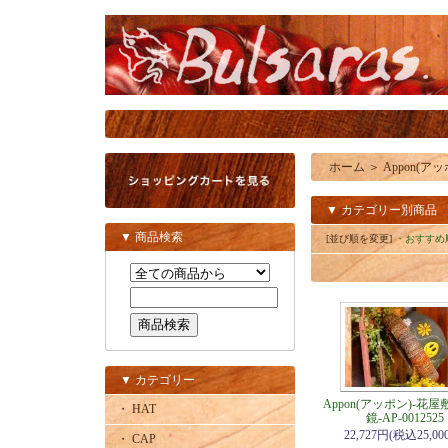
ホーム
＞
Appon(アッ
▼ カテゴリー別商品
▼ 商品検索
[並び順を変更]
・おすすめ
▼ カテゴリー
Appon(アッポン)-花
・ HAT
鏡-AP-0012525
22,727円(税込25,00
・ CAP