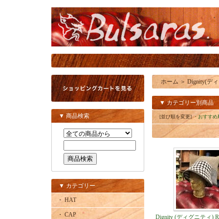
ホーム
＞
Dignity(
▼ カテゴリー別商品
▼ 商品検索
[並び順を変更]
・おすすめ
▼ カテゴリー
・ HAT
・ CAP
Dignity (ディグニティ) Ro