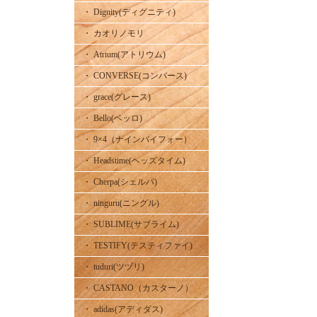
・ Dignity(ディグニティ)
・ カオリノモリ
・ Atrium(アトリウム)
・ CONVERSE(コンバース)
・ grace(グレース)
・ Bello(ベッロ)
・ 9×4（ナインバイフォー）
・ Headstime(ヘッズタイム)
・ Cherpa(シェルパ)
・ ninguru(ニングル)
・ SUBLIME(サブライム)
・ TESTIFY(テスティファイ)
・ tuduri(ツヅリ)
・ CASTANO（カスターノ）
・ adidas(アディダス)