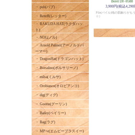
Beret DF-9588
3,900円(税込4,290
・ pub(パブ)
Pile(パイル)地の肌触りがも
・ RetteR(レッター)
☆）
・ RAKUDA HAT(ラクダハッ
ト)
・ NOL(ノル)
・ Arnold Palmer(アーノルドパ
ーマー)
・ DragonHat(ドラゴンハット)
・ Borsalino(ボルサリーノ)
・ milsa(ミルサ)
・ Orobianco(オロビアンコ)
・ dig(ディグ)
・ Goorin(グーリン)
・ Bailey(ベイリー)
・ Rag(ラグ)
・ MP+e(エムピープラスイー)