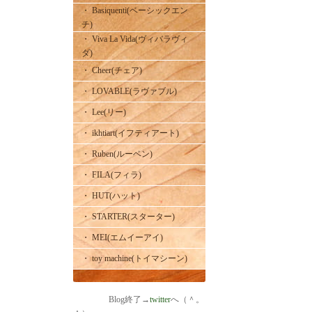
・ Basiquenti(ベーシックエン
チ)
・ Viva La Vida(ヴィバラヴィ
ダ)
・ Cheer(チェア)
・ LOVABLE(ラヴァブル)
・ Lee(リー)
・ ikhtiart(イフティアート)
・ Ruben(ルーベン)
・ FILA(フィラ)
・ HUT(ハット)
・ STARTER(スターター)
・ MEI(エムイーアイ)
・ toy machine(トイマシーン)
Blog終了→
twitter
へ（＾。