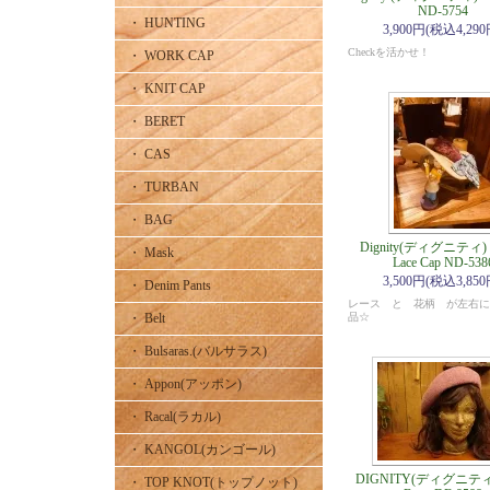
ND-5754
・ HUNTING
3,900円(税込4,290
Checkを活かせ！
・ WORK CAP
・ KNIT CAP
・ BERET
・ CAS
・ TURBAN
・ BAG
Dignity(ディグニティ) F
・ Mask
Lace Cap ND-538
3,500円(税込3,850
・ Denim Pants
レース と 花柄 が左右に
・ Belt
品☆
・ Bulsaras.(バルサラス)
・ Appon(アッポン)
・ Racal(ラカル)
・ KANGOL(カンゴール)
DIGNITY(ディグニティ)
・ TOP KNOT(トップノット)