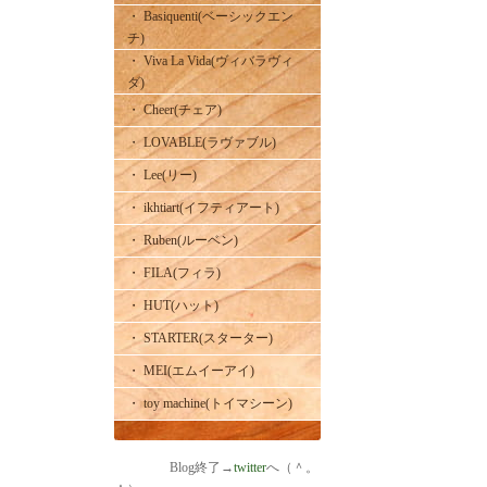
・ Basiquenti(ベーシックエン
チ)
・ Viva La Vida(ヴィバラヴィ
ダ)
・ Cheer(チェア)
・ LOVABLE(ラヴァブル)
・ Lee(リー)
・ ikhtiart(イフティアート)
・ Ruben(ルーベン)
・ FILA(フィラ)
・ HUT(ハット)
・ STARTER(スターター)
・ MEI(エムイーアイ)
・ toy machine(トイマシーン)
Blog終了→
twitter
へ（＾。