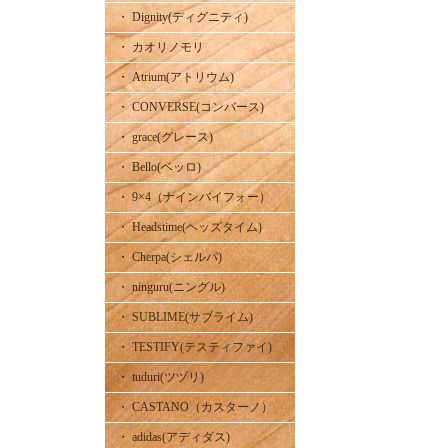
・ Dignity(ディグニティ)
・ カオリノモリ
・ Atrium(アトリウム)
・ CONVERSE(コンバース)
・ grace(グレース)
・ Bello(ベッロ)
・ 9×4（ナインバイフォー）
・ Headstime(ヘッズタイム)
・ Cherpa(シェルパ)
・ ninguru(ニングル)
・ SUBLIME(サブライム)
・ TESTIFY(テスティファイ)
・ tuduri(ツヅリ)
・ CASTANO（カスターノ）
・ adidas(アディダス)