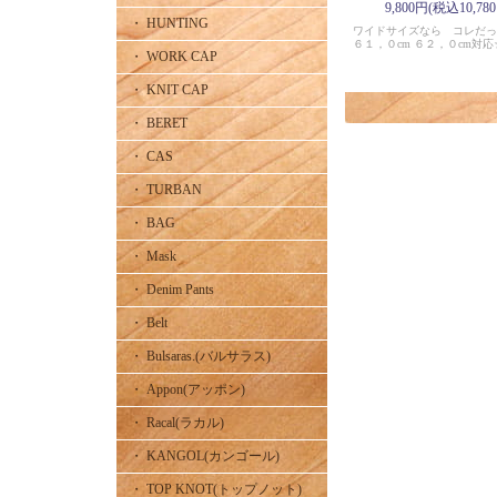
9,800円(税込10,78
・ HUNTING
ワイドサイズなら コレだ
６１，０cm ６２，０cm対応
・ WORK CAP
・ KNIT CAP
・ BERET
・ CAS
・ TURBAN
・ BAG
・ Mask
・ Denim Pants
・ Belt
・ Bulsaras.(バルサラス)
・ Appon(アッポン)
・ Racal(ラカル)
・ KANGOL(カンゴール)
・ TOP KNOT(トップノット)