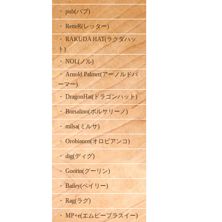
・ pub(パブ)
・ RetteR(レッター)
・ RAKUDA HAT(ラクダハッ
ト)
・ NOL(ノル)
・ Arnold Palmer(アーノルドパ
ーマー)
・ DragonHat(ドラゴンハット)
・ Borsalino(ボルサリーノ)
・ milsa(ミルサ)
・ Orobianco(オロビアンコ)
・ dig(ディグ)
・ Goorin(グーリン)
・ Bailey(ベイリー)
・ Rag(ラグ)
・ MP+e(エムピープラスイー)